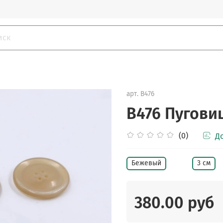
арт.
B476
B476 Пугови
(0)
Д
Бежевый
3 см
380.00 руб